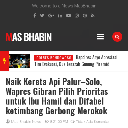
Welcome to a
News MasBhabin
MAS BHABIN
Kapolres Aryo Apresiasi
POLRES BONDOWOSO
BRE
Tim Evakuasi, Dua Jenazah Gunung Piramid
Berhasil Dibawa ke RSUD Bondowoso
Naik Kereta Api Palur–Solo,
AKIN
Wapres Gibran Pilih Prioritas
untuk Ibu Hamil dan Difabel
G
ketimbang Gerbong Merokok
NEW
Mas Bhabin News
8:21:00 PM
Tidak Ada Komentar