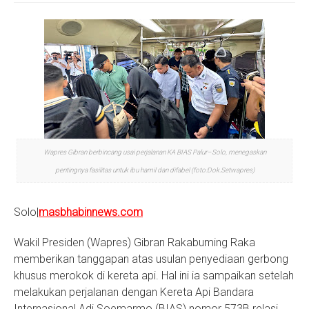
S
Wapres Gibran berbincang usai perjalanan KA BIAS Palur–Solo, menegaskan
pentingnya fasilitas untuk ibu hamil dan difabel (foto:Dok.Setwapres)
Solo|
masbhabinnews.com
Wakil Presiden (Wapres) Gibran Rakabuming Raka
memberikan tanggapan atas usulan penyediaan gerbong
khusus merokok di kereta api. Hal ini ia sampaikan setelah
melakukan perjalanan dengan Kereta Api Bandara
Internasional Adi Soemarmo (BIAS) nomor 573B relasi