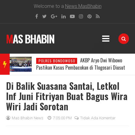
Welcome to a
News MasBhabin
MAS BHABIN
AKBP Aryo Dwi Wibowo
POLRES BONDOWOSO
BRE
Pastikan Kasus Pembacokan di Tlogosari Diusut
Tuntas, Masyarakat Diimbau Tidak Main Hakim
Sendiri
Di Balik Suasana Santai, Letkol
AKIN
Inf Juni Fitriyan Buat Bagus Wira
Wiri Jadi Sorotan
G
Mas Bhabin News
7:05:00 PM
Tidak Ada Komentar
NEW