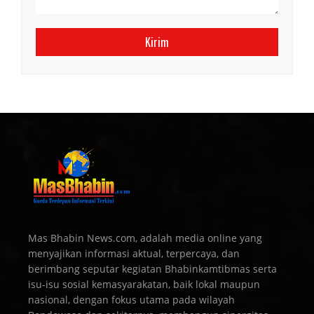
Mas Bhabin News.com, adalah media online yang
menyajikan informasi aktual, terpercaya, dan
berimbang seputar kegiatan Bhabinkamtibmas serta
isu-isu sosial kemasyarakatan, baik lokal maupun
nasional, dengan fokus utama pada wilayah