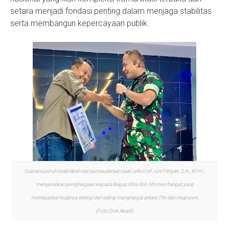
setara menjadi fondasi penting dalam menjaga stabilitas
serta membangun kepercayaan publik.
Suasana penuh keakraban dan persaudaraan saat Letkol Inf Juni Fitriyan, S.H., M.H.I.,
menyerahkan penghargaan kepada Bagus Wira Wiri. Momen hangat yang
menegaskan kuatnya sinergi dan saling menghargai antara TNI dan insan pers
(Foto:Dok.Abadi)