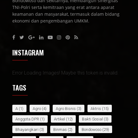
Bondowoso dan sekitarnya, membangun sinergitas
TNI-Polri serta kemitraan yang erat antara aparat
keamanan dan masyarakat, termasuk dalam bidang
ekonomi dan pengembangan UMKM.
INSTAGRAM
Error Loading Images! Maybe this token is invalid.
TAGS
A
(1)
Agro
(4)
Agro Bisnis
(3)
Aktris
(15)
Anggota DPR
(1)
Artikel
(12)
Bakti Sosial
(3)
Bhayangkari
(3)
Binmas
(2)
Bondowoso
(29)