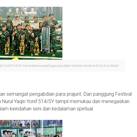
aqin Yonif 514/SY membuktikan prajurit juga juara dalam lantunan sholawat (Foto:Dok.Abadi)
 semangat pengabdian para prajurit. Dari panggung Festival
ah Nurul Yaqin Yonif 514/SY tampil memukau dan menegaskan
alam keindahan seni dan kedalaman spiritual.