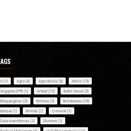
TAGS
A
(1)
Agro
(4)
Agro Bisnis
(3)
Aktris
(15)
Anggota DPR
(1)
Artikel
(12)
Bakti Sosial
(3)
Bhayangkari
(3)
Binmas
(2)
Bondowoso
(29)
Bonsai
(1)
Brimob
(1)
Criminal
(1)
Duta Kamtibmas
(1)
Ekonomi
(1)
Festival Muharram
(5)
HUT Bhayangkara
(12)