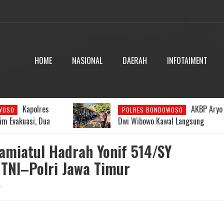
HOME
NASIONAL
DAERAH
INFOTAIMENT
AKBP Aryo
Respons
WOSO
POLRES BONDOWOSO
al Langsung
Kilat Kapolres Aryo: Posko Darurat
 Gunung Piramid di
Dibentuk, Pencarian Pendaki Hilan
Dipercepat
Jamiatul Hadrah Yonif 514/SY
 TNI–Polri Jawa Timur
r