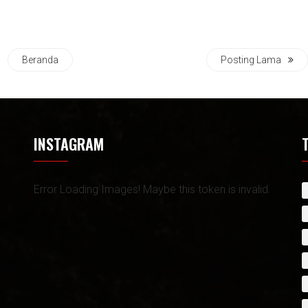
Beranda
Posting Lama
INSTAGRAM
Error Loading Images! Maybe this token is invalid.