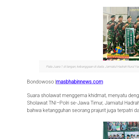
Piala Juara 1 di tangan, kebanggaan di dada. Jamiatul Hadrah Nurul Y
Bondowoso |
masbhabinnews.com
Suara sholawat menggema khidmat, menyatu dengan
Sholawat TNI–Polri se-Jawa Timur, Jamiatul Hadr
bahwa ketangguhan seorang prajurit juga terpatri d