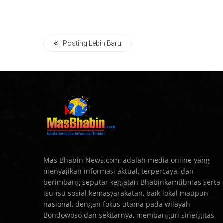
Posting Lebih Baru
Mas Bhabin News.com, adalah media online yang
menyajikan informasi aktual, terpercaya, dan
berimbang seputar kegiatan Bhabinkamtibmas serta
isu-isu sosial kemasyarakatan, baik lokal maupun
nasional, dengan fokus utama pada wilayah
Bondowoso dan sekitarnya, membangun sinergitas