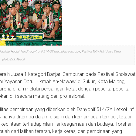
Jamiatul Hadrah Nurul Yaqin Yonif 514/SY memukau panggung Festival TNI–Polri Jawa Timur
(Foto:Dok.Abadi)
eraih Juara 1 kategori Banjari Campuran pada Festival Sholawat
lar Yayasan Darul Hikmah An-Nawawi di Sukun, Kota Malang,
karena diraih melalui persaingan ketat dengan peserta-peserta
kan diri secara matang dan profesional.
litas pembinaan yang diberikan oleh Danyonif 514/SY, Letkol Inf
k hanya ditempa dalam disiplin dan kemampuan tempur, tetapi
a kecintaan terhadap nilai-nilai keagamaan dan budaya. Torehan
uah dari latihan terarah, kerja keras, dan pembinaan yang