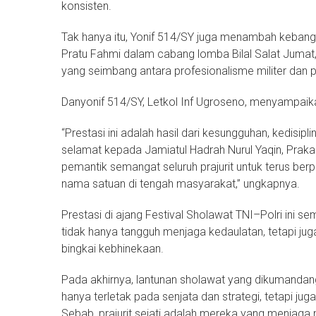
konsisten.
Tak hanya itu, Yonif 514/SY juga menambah kebang
Pratu Fahmi dalam cabang lomba Bilal Salat Jumat,
yang seimbang antara profesionalisme militer dan p
Danyonif 514/SY, Letkol Inf Ugroseno, menyampaik
“Prestasi ini adalah hasil dari kesungguhan, kedis
selamat kepada Jamiatul Hadrah Nurul Yaqin, Praka
pemantik semangat seluruh prajurit untuk terus b
nama satuan di tengah masyarakat,” ungkapnya.
Prestasi di ajang Festival Sholawat TNI–Polri ini
tidak hanya tangguh menjaga kedaulatan, tetapi juga 
bingkai kebhinekaan.
Pada akhirnya, lantunan sholawat yang dikumandang
hanya terletak pada senjata dan strategi, tetapi jug
Sebab, prajurit sejati adalah mereka yang menjaga