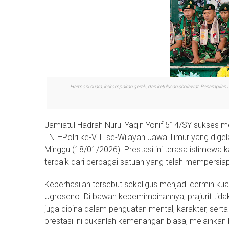
Harmoni suara, kekompakan gerak, dan ketulusan sholawat. Penampilan 
Jamiatul Hadrah Nurul Yaqin Yonif 514/SY sukses m
TNI–Polri ke-VIII se-Wilayah Jawa Timur yang dige
Minggu (18/01/2026). Prestasi ini terasa istimewa 
terbaik dari berbagai satuan yang telah mempersiap
Keberhasilan tersebut sekaligus menjadi cermin kua
Ugroseno. Di bawah kepemimpinannya, prajurit tida
juga dibina dalam penguatan mental, karakter, sert
prestasi ini bukanlah kemenangan biasa, melainkan b