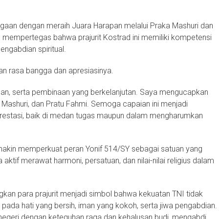
gaan dengan meraih Juara Harapan melalui Praka Mashuri dan
 mempertegas bahwa prajurit Kostrad ini memiliki kompetensi
engabdian spiritual.
an rasa bangga dan apresiasinya.
iplinan, serta pembinaan yang berkelanjutan. Saya mengucapkan
 Mashuri, dan Pratu Fahmi. Semoga capaian ini menjadi
erprestasi, baik di medan tugas maupun dalam mengharumkan
 semakin memperkuat peran Yonif 514/SY sebagai satuan yang
aktif merawat harmoni, persatuan, dan nilai-nilai religius dalam
kan para prajurit menjadi simbol bahwa kekuatan TNI tidak
a pada hati yang bersih, iman yang kokoh, serta jiwa pengabdian.
 negeri dengan keteguhan raga dan kehalusan budi, mengabdi