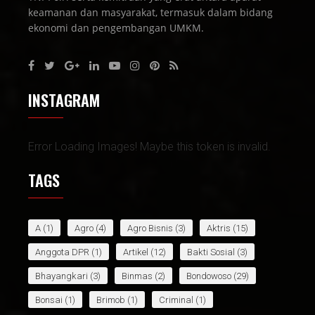
keamanan dan masyarakat, termasuk dalam bidang
ekonomi dan pengembangan UMKM.
INSTAGRAM
Error Loading Images! Maybe this token is invalid.
TAGS
A
(1)
Agro
(4)
Agro Bisnis
(3)
Aktris
(15)
Anggota DPR
(1)
Artikel
(12)
Bakti Sosial
(3)
Bhayangkari
(3)
Binmas
(2)
Bondowoso
(29)
Bonsai
(1)
Brimob
(1)
Criminal
(1)