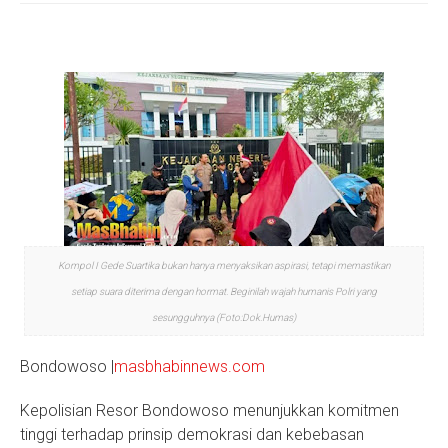
S
Kompol I Gede Suartika bukan hanya menyaksikan aspirasi, tetapi memastikan
setiap suara diterima dengan hormat. Beginilah wajah humanis Polri yang
sesungguhnya (Foto:Dok.Humas)
Bondowoso |
masbhabinnews.com
Kepolisian Resor Bondowoso menunjukkan komitmen
tinggi terhadap prinsip demokrasi dan kebebasan