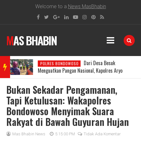
Welcome to a
News MasBhabin
MAS BHABIN
 Desa Besuk
Dua Putra Anggota
BONDOWOSO
BRE
, Kapolres Aryo
Bondowoso Antar Arseko Juara Pial
abang
U15
Bukan Sekadar Pengamanan,
AKIN
Tapi Ketulusan: Wakapolres
Bondowoso Menyimak Suara
G
Rakyat di Bawah Guyuran Hujan
NEW
Mas Bhabin News
5:15:00 PM
Tidak Ada Komentar