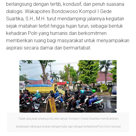
berlangsung dengan tertib, kondusif, dan penuh suasana
dialogis. Wakapolres Bondowoso Kompol I Gede
Suartika, S.H., M.H. turut mendampingi jalannya kegiatan
sejak matahari terbit hingga hujan turun, sebagai bentuk
kehadiran Polri yang humanis dan berkomitmen
memberikan ruang bagi masyarakat untuk menyampaikan
aspirasi secara damai dan bermartabat.
Tidak ada jarak antara polisi dan rakyat. Kompol I Gede Suartika membuktikan,
kedekatan dibangun bukan dengan kata, tapi dengan kehadiran(Foto:Dok.Humas)