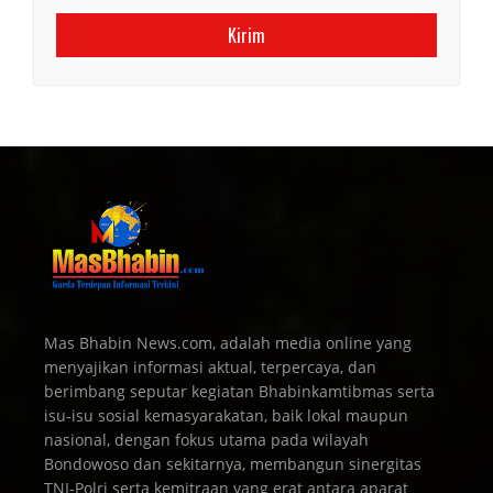
Mas Bhabin News.com, adalah media online yang
menyajikan informasi aktual, terpercaya, dan
berimbang seputar kegiatan Bhabinkamtibmas serta
isu-isu sosial kemasyarakatan, baik lokal maupun
nasional, dengan fokus utama pada wilayah
Bondowoso dan sekitarnya, membangun sinergitas
TNI-Polri serta kemitraan yang erat antara aparat