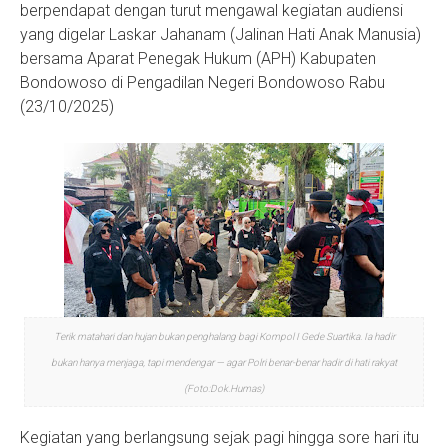
berpendapat dengan turut mengawal kegiatan audiensi
yang digelar Laskar Jahanam (Jalinan Hati Anak Manusia)
bersama Aparat Penegak Hukum (APH) Kabupaten
Bondowoso di Pengadilan Negeri Bondowoso Rabu
(23/10/2025)
Terik matahari dan hujan bukan penghalang bagi Kompol I Gede Suartika. Ia hadir
bukan hanya menjaga, tapi mendengar — agar Polri benar-benar hadir di hati rakyat
(Foto:Dok.Humas)
Kegiatan yang berlangsung sejak pagi hingga sore hari itu