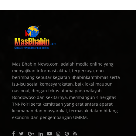
Mas Bhabin News.com, adalah media online yang
menyajikan informasi aktual, terpercaya, dan
berimbang seputar kegiatan Bhabinkamtibmas serta
isu-isu sosial kemasyarakatan, baik lokal maupun
nasional, dengan fokus utama pada wilayah
Bondowoso dan sekitarnya, membangun sinergitas
TNI-Polri serta kemitraan yang erat antara aparat
keamanan dan masyarakat, termasuk dalam bidang
ekonomi dan pengembangan UMKM.