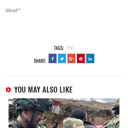
|Abad⁷⁷
TAGS:
TNI,
SHARE:
YOU MAY ALSO LIKE