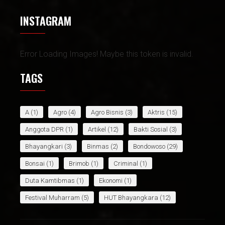
INSTAGRAM
Error Loading Images! Maybe this token is invalid.
TAGS
A
(1)
Agro
(4)
Agro Bisnis
(3)
Aktris
(15)
Anggota DPR
(1)
Artikel
(12)
Bakti Sosial
(3)
Bhayangkari
(3)
Binmas
(2)
Bondowoso
(29)
Bonsai
(1)
Brimob
(1)
Criminal
(1)
Duta Kamtibmas
(1)
Ekonomi
(1)
Festival Muharram
(5)
HUT Bhayangkara
(12)
HUT Bhyangkara
(1)
Infotaiment
(9)
Internasional
(5)