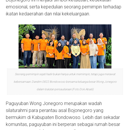
emosional, serta kepedulian seorang pemimpin terhadap
ikatan kedaerahan dan nilai kekeluargaan.
Seorang pemimpin sejati hadir bukan hanya untuk memimpin, tetapi juga merawat
kebersamaan. Dandim 0822 Bondowoso bersama keluarga besar Wong Jonegoro
dalam balutan persaudaraan (Foto:Dok.Abadi)
Paguyuban Wong Jonegoro merupakan wadah
silaturahmi para perantau asal Bojonegoro yang
bermukim di Kabupaten Bondowoso. Lebih dari sekadar
komunitas, paguyuban ini berperan sebagai rumah besar