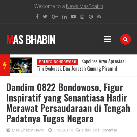
Welcome to a
News MasBhabin
MAS BHABIN
Kapolres Aryo Apresiasi
POLRES BONDOWOSO
BRE
Tim Evakuasi, Dua Jenazah Gunung Piramid
Berhasil Dibawa ke RSUD Bondowoso
Dandim 0822 Bondowoso, Figur
AKIN
Inspiratif yang Senantiasa Hadir
Merawat Persaudaraan di Tengah
G
Padatnya Tugas Negara
NEW
Mas Bhabin News
7:45:00 PM
Tidak Ada Komentar