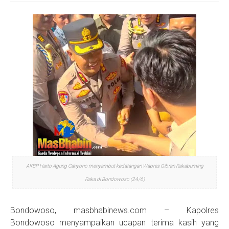
S
AKBP Harto Agung Cahyono menyambut kedatangan Wapres Gibran Rakabuming
Raka di Bondowoso (24/6)
Bondowoso, masbhabinews.com – Kapolres
Bondowoso menyampaikan ucapan terima kasih yang