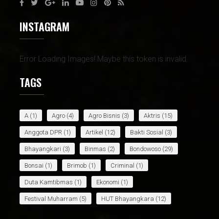
INSTAGRAM
Error Loading Images! Maybe this token is invalid.
TAGS
A
(1)
Agro
(4)
Agro Bisnis
(3)
Aktris
(15)
Anggota DPR
(1)
Artikel
(12)
Bakti Sosial
(3)
Bhayangkari
(3)
Binmas
(2)
Bondowoso
(29)
Bonsai
(1)
Brimob
(1)
Criminal
(1)
Duta Kamtibmas
(1)
Ekonomi
(1)
Festival Muharram
(5)
HUT Bhayangkara
(12)
HUT Bhyangkara
(1)
Infotaiment
(9)
Internasional
(5)