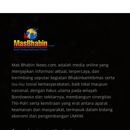
Mas Bhabin News.com, adalah media online yang
menyajikan informasi aktual, terpercaya, dan
berimbang seputar kegiatan Bhabinkamtibmas serta
isu-isu sosial kemasyarakatan, baik lokal maupun
nasional, dengan fokus utama pada wilayah
Bondowoso dan sekitarnya, membangun sinergitas
TNI-Polri serta kemitraan yang erat antara aparat
keamanan dan masyarakat, termasuk dalam bidang
ekonomi dan pengembangan UMKM.