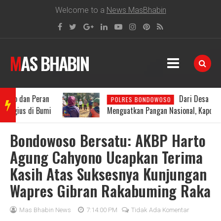
Welcome to a
News MasBhabin
MAS BHABIN
n
Dari Desa Besuk
POLRES BONDOWOSO
BRE
mi
Menguatkan Pangan Nasional, Kapolres Aryo
Apresiasi Gerakan Polsek Klabang
Bondowoso Bersatu: AKBP Harto
AKIN
Agung Cahyono Ucapkan Terima
Kasih Atas Suksesnya Kunjungan
G
Wapres Gibran Rakabuming Raka
NEW
Mas Bhabin News
7:14:00 PM
Tidak Ada Komentar