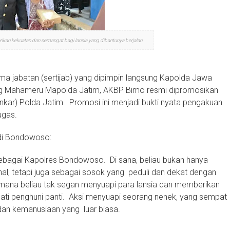
an kekuatan dan semangat bagi lansia yang dibantunya berjalan.
ima jabatan (sertijab) yang dipimpin langsung Kapolda Jawa
Gedung Mahameru Mapolda Jatim, AKBP Bimo resmi dipromosikan
kar) Polda Jatim. Promosi ini menjadi bukti nyata pengakuan
ugas.
 di Bondowoso:
ebagai Kapolres Bondowoso. Di sana, beliau bukan hanya
al, tetapi juga sebagai sosok yang peduli dan dekat dengan
imana beliau tak segan menyuapi para lansia dan memberikan
ati penghuni panti. Aksi menyuapi seorang nenek, yang sempat
 dan kemanusiaan yang luar biasa.