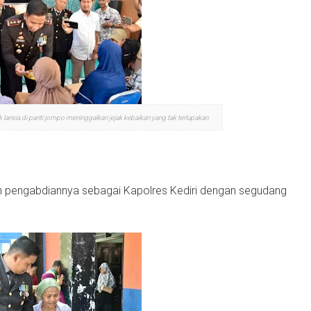
ansia di panti jompo meninggalkan jejak kebaikan yang tak terlupakan
an pengabdiannya sebagai Kapolres Kediri dengan segudang