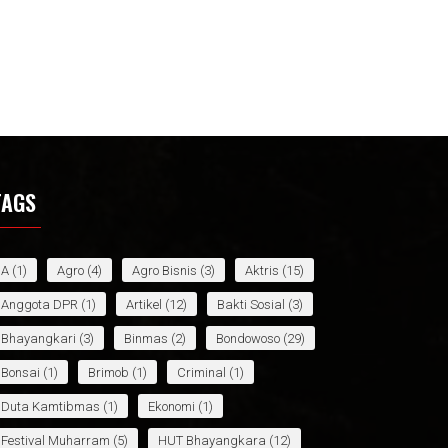
TAGS
A
(1)
Agro
(4)
Agro Bisnis
(3)
Aktris
(15)
Anggota DPR
(1)
Artikel
(12)
Bakti Sosial
(3)
Bhayangkari
(3)
Binmas
(2)
Bondowoso
(29)
Bonsai
(1)
Brimob
(1)
Criminal
(1)
Duta Kamtibmas
(1)
Ekonomi
(1)
Festival Muharram
(5)
HUT Bhayangkara
(12)