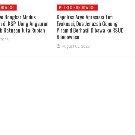
NDOWOSO
POLRES BONDOWOSO
yo Bongkar Modus
Kapolres Aryo Apresiasi Tim
 di KSP, Uang Angsuran
Evakuasi, Dua Jenazah Gunung
b Ratusan Juta Rupiah
Piramid Berhasil Dibawa ke RSUD
Bondowoso
 2026
August 05, 2026