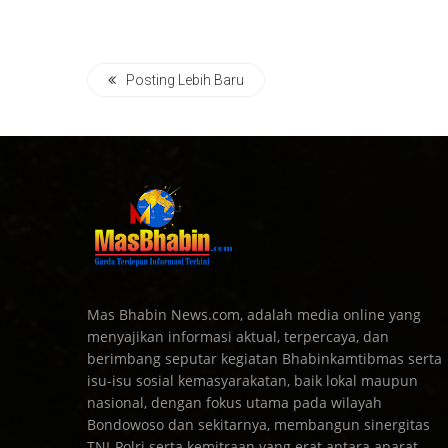
Posting Lebih Baru
Mas Bhabin News.com, adalah media online yang
menyajikan informasi aktual, terpercaya, dan
berimbang seputar kegiatan Bhabinkamtibmas serta
isu-isu sosial kemasyarakatan, baik lokal maupun
nasional, dengan fokus utama pada wilayah
Bondowoso dan sekitarnya, membangun sinergitas
TNI-Polri serta kemitraan yang erat antara aparat