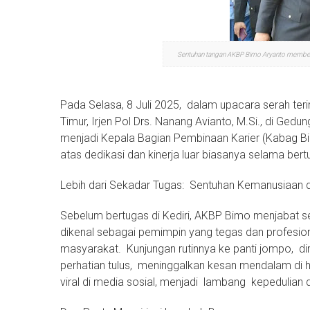
Sentuhan tangan AKBP Bimo Aryanto memberik
Pada Selasa, 8 Juli 2025, dalam upacara serah ter
Timur, Irjen Pol Drs. Nanang Avianto, M.Si., di 
menjadi Kepala Bagian Pembinaan Karier (Kabag Bin
atas dedikasi dan kinerja luar biasanya selama bert
Lebih dari Sekadar Tugas: Sentuhan Kemanusiaan
Sebelum bertugas di Kediri, AKBP Bimo menjabat s
dikenal sebagai pemimpin yang tegas dan profesion
masyarakat. Kunjungan rutinnya ke panti jompo, d
perhatian tulus, meninggalkan kesan mendalam di h
viral di media sosial, menjadi lambang kepedulian