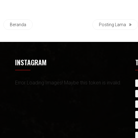
Beranda
Posting Lama
INSTAGRAM
Error Loading Images! Maybe this token is invalid.