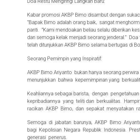
Doa Restu Mengiringi Langkah Baru:
Kabar promosi AKBP Bimo disambut dengan sukacit
"Bapak Bimo adalah orang baik, sangat menghorma
panti. "Kami mendoakan beliau selalu diberikan ke
dan semoga kelak menjadi seorang jenderal." Doa 
telah ditunjukkan AKBP Bimo selama bertugas di 
Seorang Pemimpin yang Inspiratif:
AKBP Bimo Ariyanto bukan hanya seorang perwira po
menunjukkan bahwa kepemimpinan yang berkualit
Keahliannya sebagai barista, dengan pengetahuan
kepribadiannya yang teliti dan berkualitas. Ham
racikan AKBP Bimo, dan sepakat menyatakan ras
Semoga di jabatan barunya, AKBP Bimo Ariyanto
bagi Kepolisian Negara Republik Indonesia. Prest
generasi penerus.