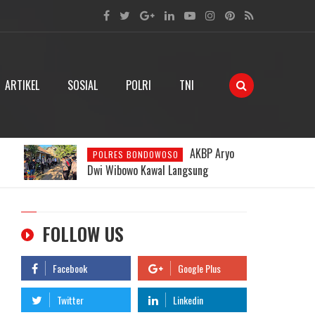
ARTIKEL
SOSIAL
POLRI
TNI
Respons
POLRES BONDOWOSO
Kilat Kapolres Aryo: Posko Darurat
i
Dibentuk, Pencarian Pendaki Hilang
Dipercepat
FOLLOW US