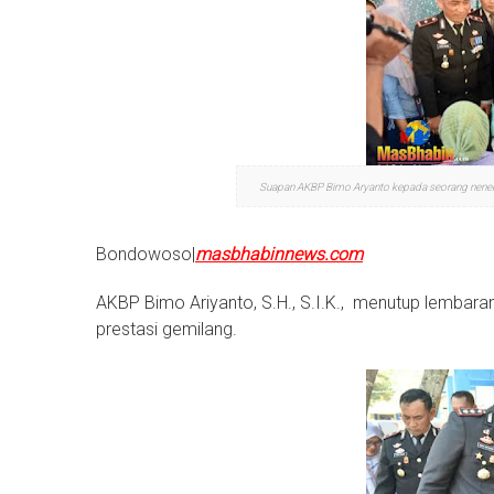
Suapan AKBP Bimo Aryanto kepada seorang nenek l
Bondowoso|
masbhabinnews.com
AKBP Bimo Ariyanto, S.H., S.I.K., menutup lembar
prestasi gemilang.