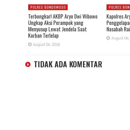
POLRES BONDOWOSO
POLRES BO
Terbongkar! AKBP Aryo Dwi Wibowo
Kapolres Ar
Ungkap Aksi Perampok yang
Penggelapan
Menyusup Lewat Jendela Saat
Nasabah Rai
Korban Terlelap
August 06,
August 06, 2026
TIDAK ADA KOMENTAR