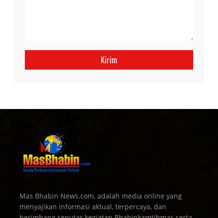
Mas Bhabin News.com, adalah media online yang
menyajikan informasi aktual, terpercaya, dan
berimbang seputar kegiatan Bhabinkamtibmas serta