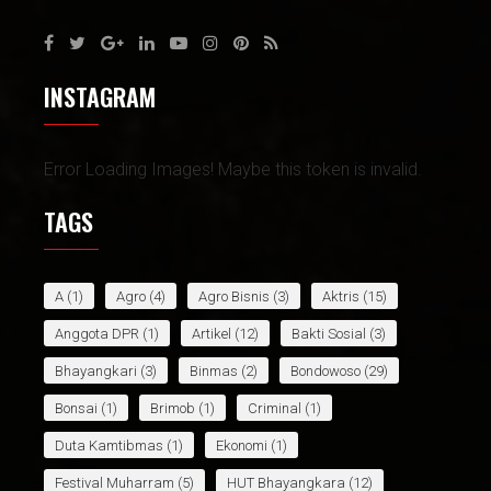
INSTAGRAM
Error Loading Images! Maybe this token is invalid.
TAGS
A
(1)
Agro
(4)
Agro Bisnis
(3)
Aktris
(15)
Anggota DPR
(1)
Artikel
(12)
Bakti Sosial
(3)
Bhayangkari
(3)
Binmas
(2)
Bondowoso
(29)
Bonsai
(1)
Brimob
(1)
Criminal
(1)
Duta Kamtibmas
(1)
Ekonomi
(1)
Festival Muharram
(5)
HUT Bhayangkara
(12)