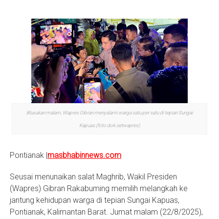
S
Blusukan malam, Wapres Gibran menyalami warga satu per satu di tepian Sungai
Kapuas.(foto:dok.setwapres)
Pontianak |
masbhabinnews.com
Seusai menunaikan salat Maghrib, Wakil Presiden
(Wapres) Gibran Rakabuming memilih melangkah ke
jantung kehidupan warga di tepian Sungai Kapuas,
Pontianak, Kalimantan Barat. Jumat malam (22/8/2025),