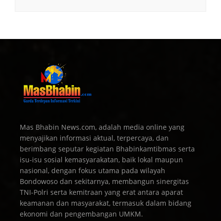
Mas Bhabin News.com, adalah media online yang
menyajikan informasi aktual, terpercaya, dan
berimbang seputar kegiatan Bhabinkamtibmas serta
isu-isu sosial kemasyarakatan, baik lokal maupun
nasional, dengan fokus utama pada wilayah
Bondowoso dan sekitarnya, membangun sinergitas
TNI-Polri serta kemitraan yang erat antara aparat
keamanan dan masyarakat, termasuk dalam bidang
ekonomi dan pengembangan UMKM.