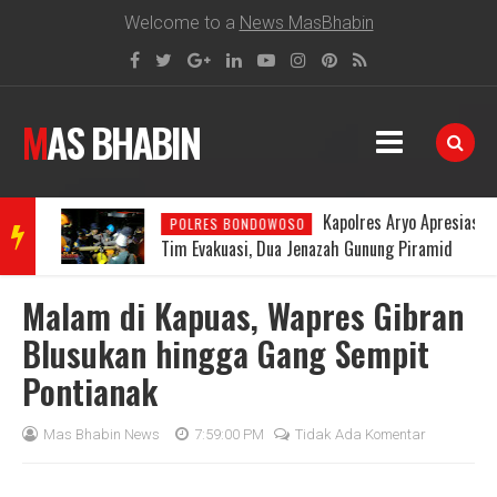
Welcome to a
News MasBhabin
MAS BHABIN
Kapolres Aryo Apresiasi
POLRES BONDOWOSO
BRE
Tim Evakuasi, Dua Jenazah Gunung Piramid
Berhasil Dibawa ke RSUD Bondowoso
Malam di Kapuas, Wapres Gibran
AKIN
Blusukan hingga Gang Sempit
Pontianak
G
Mas Bhabin News
7:59:00 PM
Tidak Ada Komentar
NEW