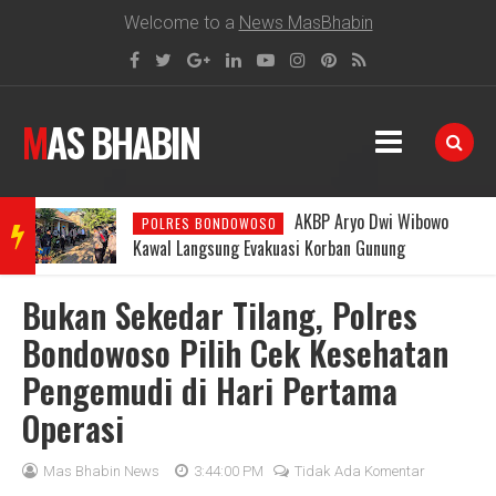
Welcome to a
News MasBhabin
MAS BHABIN
Respons Kilat Kapolres
POLRES BONDOWOSO
BRE
Aryo: Posko Darurat Dibentuk, Pencarian
Pendaki Hilang Dipercepat
Bukan Sekedar Tilang, Polres
AKIN
Bondowoso Pilih Cek Kesehatan
Pengemudi di Hari Pertama
G
Operasi
NEW
Mas Bhabin News
3:44:00 PM
Tidak Ada Komentar