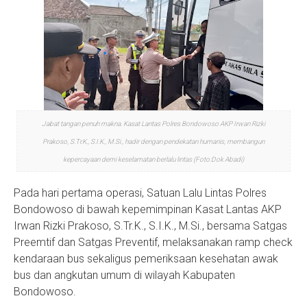
Jabat tangan penuh makna. Kasat Lantas Polres Bondowoso AKP Irwan Rizki
Prakoso, S.Tr.K., S.I.K., M.Si., hadir dengan pendekatan humanis, membangun
kepercayaan demi keselamatan berlalu lintas (Foto:Dok Abadi)
Pada hari pertama operasi, Satuan Lalu Lintas Polres
Bondowoso di bawah kepemimpinan Kasat Lantas AKP
Irwan Rizki Prakoso, S.Tr.K., S.I.K., M.Si., bersama Satgas
Preemtif dan Satgas Preventif, melaksanakan ramp check
kendaraan bus sekaligus pemeriksaan kesehatan awak
bus dan angkutan umum di wilayah Kabupaten
Bondowoso.