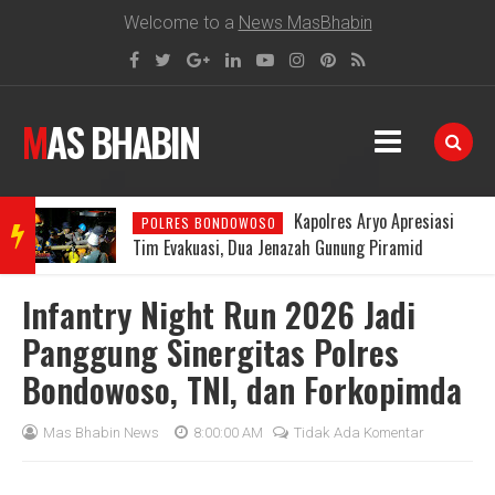
Welcome to a
News MasBhabin
MAS BHABIN
Kapolres Aryo Apresiasi
POLRES BONDOWOSO
BRE
Tim Evakuasi, Dua Jenazah Gunung Piramid
Berhasil Dibawa ke RSUD Bondowoso
Infantry Night Run 2026 Jadi
AKIN
Panggung Sinergitas Polres
Bondowoso, TNI, dan Forkopimda
G
Mas Bhabin News
8:00:00 AM
Tidak Ada Komentar
NEW