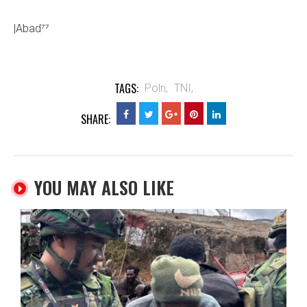
|Abad⁷⁷
TAGS:
Polri,
TNI,
SHARE:
YOU MAY ALSO LIKE