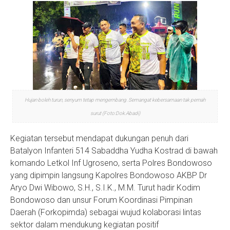
Hujan boleh turun, senyum tetap mengembang. Semangat kebersamaan tak pernah
surut (Foto:Dok.Abadi)
Kegiatan tersebut mendapat dukungan penuh dari
Batalyon Infanteri 514 Sabaddha Yudha Kostrad di bawah
komando Letkol Inf Ugroseno, serta Polres Bondowoso
yang dipimpin langsung Kapolres Bondowoso AKBP Dr
Aryo Dwi Wibowo, S.H., S.I.K., M.M. Turut hadir Kodim
Bondowoso dan unsur Forum Koordinasi Pimpinan
Daerah (Forkopimda) sebagai wujud kolaborasi lintas
sektor dalam mendukung kegiatan positif