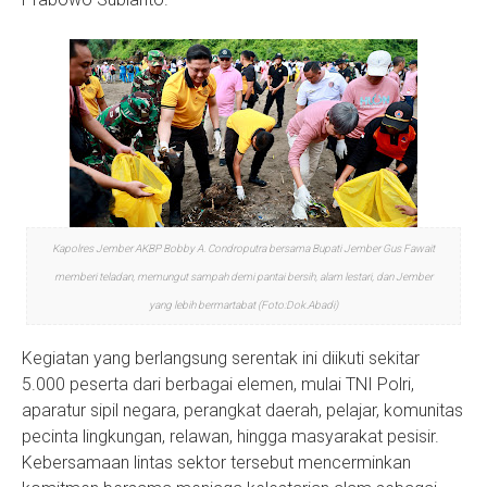
Kapolres Jember AKBP Bobby A. Condroputra bersama Bupati Jember Gus Fawait
memberi teladan, memungut sampah demi pantai bersih, alam lestari, dan Jember
yang lebih bermartabat (Foto:Dok.Abadi)
Kegiatan yang berlangsung serentak ini diikuti sekitar
5.000 peserta dari berbagai elemen, mulai TNI Polri,
aparatur sipil negara, perangkat daerah, pelajar, komunitas
pecinta lingkungan, relawan, hingga masyarakat pesisir.
Kebersamaan lintas sektor tersebut mencerminkan