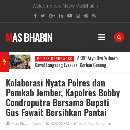
Welcome to a
News MasBhabin
MAS BHABIN
i
AKBP Aryo Dwi Wibowo
POLRES BONDOWOSO
BRE
Kawal Langsung Evakuasi Korban Gunung
Piramid di Medan Ekstrem
Kolaborasi Nyata Polres dan
AKIN
Pemkab Jember, Kapolres Bobby
Condroputra Bersama Bupati
G
Gus Fawait Bersihkan Pantai
NEW
Mas Bhabin News
4:02:00 PM
Tidak Ada Komentar