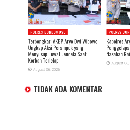
POLRES BONDOWOSO
POLRES BO
Terbongkar! AKBP Aryo Dwi Wibowo
Kapolres Ar
Ungkap Aksi Perampok yang
Penggelapan
Menyusup Lewat Jendela Saat
Nasabah Rai
Korban Terlelap
August 06,
August 06, 2026
TIDAK ADA KOMENTAR