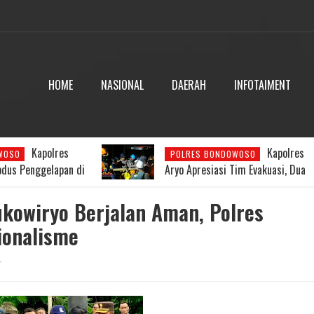
HOME
NASIONAL
DAERAH
INFOTAIMENT
Kapolres
Kapolres
WOSO
POLRES BONDOWOSO
dus Penggelapan di
Aryo Apresiasi Tim Evakuasi, Dua
ran Nasabah Raib
Jenazah Gunung Piramid Berhasil
piah
Dibawa ke RSUD Bondowoso
kowiryo Berjalan Aman, Polres
ionalisme
r