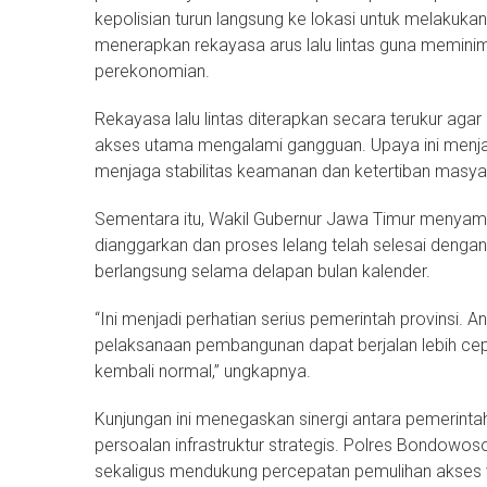
kepolisian turun langsung ke lokasi untuk melakukan 
menerapkan rekayasa arus lalu lintas guna meminim
perekonomian.
Rekayasa lalu lintas diterapkan secara terukur agar
akses utama mengalami gangguan. Upaya ini menja
menjaga stabilitas keamanan dan ketertiban masya
Sementara itu, Wakil Gubernur Jawa Timur menyam
dianggarkan dan proses lelang telah selesai deng
berlangsung selama delapan bulan kalender.
“Ini menjadi perhatian serius pemerintah provinsi. 
pelaksanaan pembangunan dapat berjalan lebih cep
kembali normal,” ungkapnya.
Kunjungan ini menegaskan sinergi antara pemerint
persoalan infrastruktur strategis. Polres Bondowo
sekaligus mendukung percepatan pemulihan akses v