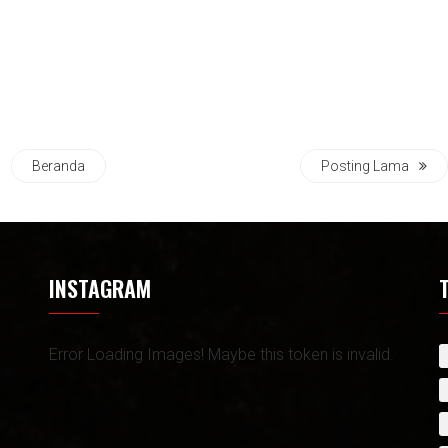
Beranda
Posting Lama
INSTAGRAM
Error Loading Images! Maybe this token is invalid.