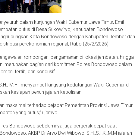
luruh dalam kunjungan Wakil Gubernur Jawa Timur, Emil
i jembatan putus di Desa Sukowiryo, Kabupaten Bondowoso.
menghubungkan Kota Bondowoso dengan Kabupaten Jember dan
 distribusi perekonomian regional, Rabo (25/2/2026)
 pengawalan rombongan, pengamanan di lokasi jembatan, hingga
ah ini merupakan bagian dari komitmen Polres Bondowoso dalam
man, tertib, dan kondusif.
.H., M.H., menyambut langsung kedatangan Wakil Gubernur di
kan kesiapan penuh jajaran kepolisian.
 maksimal terhadap pejabat Pemerintah Provinsi Jawa Timur
mbatan yang putus,” ujarnya.
olres Bondowoso sebelumnya juga bergerak cepat saat
 Bondowoso, AKBP Dr Aryo Dwi Wibowo, S.H.,S.I.K,.M.M jajaran