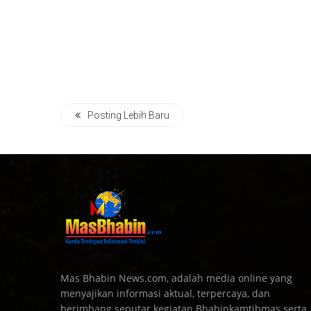
Posting Lebih Baru
Mas Bhabin News.com, adalah media online yang
menyajikan informasi aktual, terpercaya, dan
berimbang seputar kegiatan Bhabinkamtibmas serta