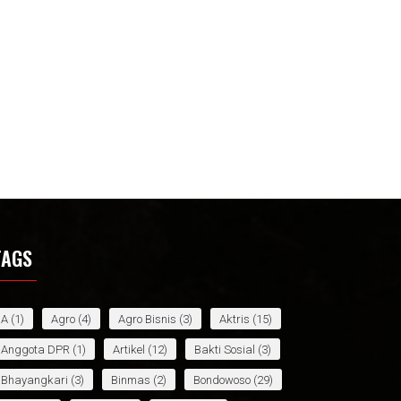
TAGS
A
(1)
Agro
(4)
Agro Bisnis
(3)
Aktris
(15)
Anggota DPR
(1)
Artikel
(12)
Bakti Sosial
(3)
Bhayangkari
(3)
Binmas
(2)
Bondowoso
(29)