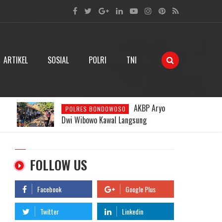
ARTIKEL
SOSIAL
POLRI
TNI
AKBP Aryo
POLRES BONDOWOSO
Dwi Wibowo Kawal Langsung
Evakuasi Korban Gunung Piramid di
Medan Ekstrem
FOLLOW US