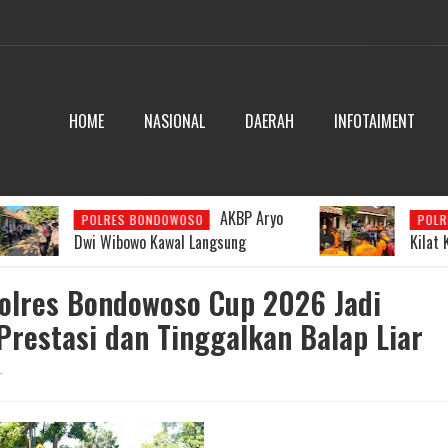
HOME
NASIONAL
DAERAH
INFOTAIMENT
AKBP Aryo
Respons
WOSO
POLRES BONDOWOSO
al Langsung
Kilat Kapolres Aryo: Posko Darurat
 Gunung Piramid di
Dibentuk, Pencarian Pendaki Hilan
Dipercepat
olres Bondowoso Cup 2026 Jadi
restasi dan Tinggalkan Balap Liar
r