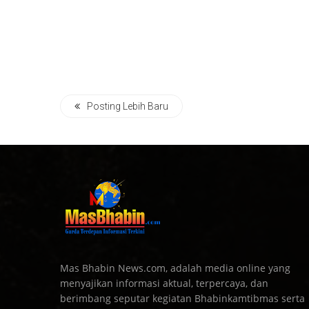
Posting Lebih Baru
Mas Bhabin News.com, adalah media online yang
menyajikan informasi aktual, terpercaya, dan
berimbang seputar kegiatan Bhabinkamtibmas serta