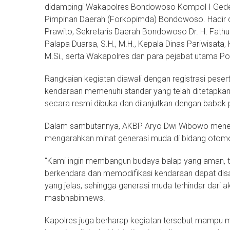
didampingi Wakapolres Bondowoso Kompol I Gede S
Pimpinan Daerah (Forkopimda) Bondowoso. Hadir d
Prawito, Sekretaris Daerah Bondowoso Dr. H. Fathur
Palapa Duarsa, S.H., M.H., Kepala Dinas Pariwisat
M.Si., serta Wakapolres dan para pejabat utama P
Rangkaian kegiatan diawali dengan registrasi pese
kendaraan memenuhi standar yang telah ditetapkan
secara resmi dibuka dan dilanjutkan dengan babak
Dalam sambutannya, AKBP Aryo Dwi Wibowo menega
mengarahkan minat generasi muda di bidang otomoti
“Kami ingin membangun budaya balap yang aman, terti
berkendara dan memodifikasi kendaraan dapat disa
yang jelas, sehingga generasi muda terhindar dari
masbhabinnews.
Kapolres juga berharap kegiatan tersebut mampu