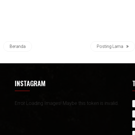
Beranda
Posting Lama
INSTAGRAM
Error Loading Images! Maybe this token is invalid.