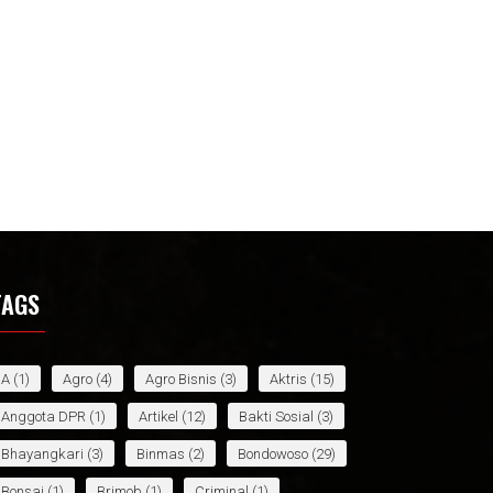
TAGS
A
(1)
Agro
(4)
Agro Bisnis
(3)
Aktris
(15)
Anggota DPR
(1)
Artikel
(12)
Bakti Sosial
(3)
Bhayangkari
(3)
Binmas
(2)
Bondowoso
(29)
Bonsai
(1)
Brimob
(1)
Criminal
(1)