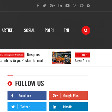
ARTIKEL
SOSIAL
POLRI
TNI
Kapolres
POLRES BONDOWOSO
Aryo Apresiasi Kesiapan Satkamling
g
Desa Cindogo
FOLLOW US