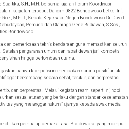
uartika, S.H., M.H. bersama jajaran Forum Koordinasi
alam kegiatan tersebut Dandim 0822 Bondowoso Letkol Inf.
 Rozi, M.Fil.I., Kepala Kejaksaan Negeri Bondowoso Dr. David
a, Kebudayaan, Pemuda dan Olahraga Gede Budiawan, S.Sos.,
olres Bondowoso.
rta dan pemeriksaan teknis kendaraan guna memastikan seluruh
. Setelah pengarahan umum dan rapat dewan juri, kompetisi
 penyisihan hingga perlombaan utama.
skan bahwa kompetisi ini merupakan sarana positif untuk
f agar berkembang secara sehat, terukur, dan berprestasi.
b, dan berprestasi. Melalui kegiatan resmi seperti ini, hobi
lurkan sesuai aturan yang berlaku dengan standar keselamatan
 aktivitas yang melanggar hukum,” ujarnya kepada awak media
 melahirkan pembalap berbakat asal Bondowoso yang mampu