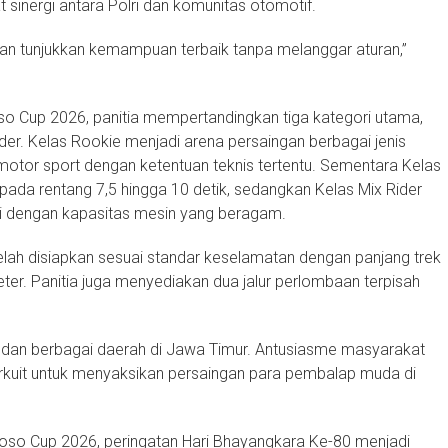
t sinergi antara Polri dan komunitas otomotif.
 dan tunjukkan kemampuan terbaik tanpa melanggar aturan,”
 Cup 2026, panitia mempertandingkan tiga kategori utama,
ider. Kelas Rookie menjadi arena persaingan berbagai jenis
otor sport dengan ketentuan teknis tertentu. Sementara Kelas
pada rentang 7,5 hingga 10 detik, sedangkan Kelas Mix Rider
 dengan kapasitas mesin yang beragam.
lah disiapkan sesuai standar keselamatan dengan panjang trek
r. Panitia juga menyediakan dua jalur perlombaan terpisah
so dan berbagai daerah di Jawa Timur. Antusiasme masyarakat
sirkuit untuk menyaksikan persaingan para pembalap muda di
oso Cup 2026, peringatan Hari Bhayangkara Ke-80 menjadi