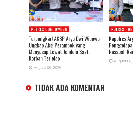
POLRES BONDOWOSO
POLRES BO
Terbongkar! AKBP Aryo Dwi Wibowo
Kapolres Ar
Ungkap Aksi Perampok yang
Penggelapan
Menyusup Lewat Jendela Saat
Nasabah Rai
Korban Terlelap
August 06,
August 06, 2026
TIDAK ADA KOMENTAR