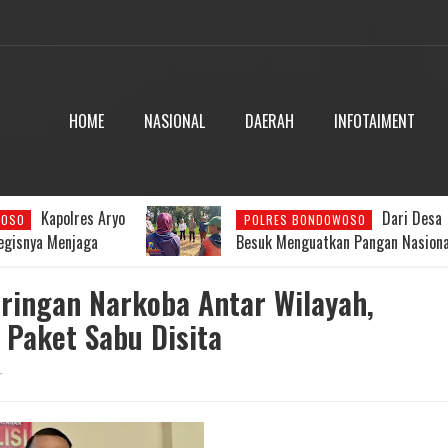
HOME
NASIONAL
DAERAH
INFOTAIMENT
Dari Desa
Dua Putra Anggot
WOSO
BONDOWOSO
n Pangan Nasional,
Polres Bondowoso Antar Arseko
presiasi Gerakan
Juara Piala Soeratin U15
ringan Narkoba Antar Wilayah,
 Paket Sabu Disita
r