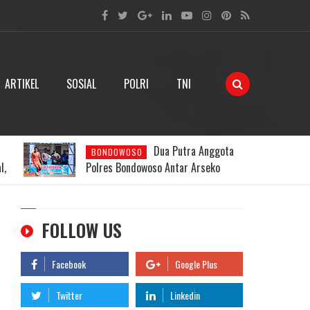
ARTIKEL
SOSIAL
POLRI
TNI
a
AKP Nisin
POLRES BONDOWOSO
Respons Cepat Laporan Warga, Pria
Tanpa Identitas Ditemukan Tewas di
Pondok Kebun
FOLLOW US