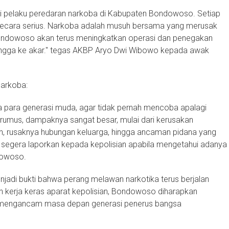
gi pelaku peredaran narkoba di Kabupaten Bondowoso. Setiap
i secara serius. Narkoba adalah musuh bersama yang merusak
Bondowoso akan terus meningkatkan operasi dan penegakan
ingga ke akar." tegas AKBP Aryo Dwi Wibowo kepada awak
arkoba:
 para generasi muda, agar tidak pernah mencoba apalagi
jerumus, dampaknya sangat besar, mulai dari kerusakan
n, rusaknya hubungan keluarga, hingga ancaman pidana yang
 segera laporkan kepada kepolisian apabila mengetahui adanya
dowoso.
njadi bukti bahwa perang melawan narkotika terus berjalan
kerja keras aparat kepolisian, Bondowoso diharapkan
g mengancam masa depan generasi penerus bangsa