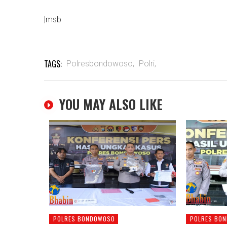
|msb
TAGS:
Polresbondowoso,
Polri,
YOU MAY ALSO LIKE
POLRES BONDOWOSO
POLRES BO