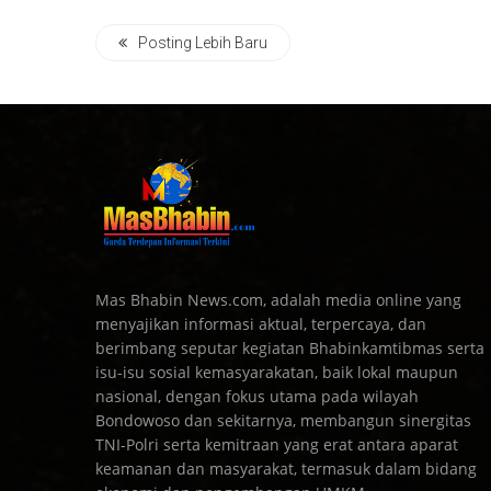
Posting Lebih Baru
Mas Bhabin News.com, adalah media online yang
menyajikan informasi aktual, terpercaya, dan
berimbang seputar kegiatan Bhabinkamtibmas serta
isu-isu sosial kemasyarakatan, baik lokal maupun
nasional, dengan fokus utama pada wilayah
Bondowoso dan sekitarnya, membangun sinergitas
TNI-Polri serta kemitraan yang erat antara aparat
keamanan dan masyarakat, termasuk dalam bidang