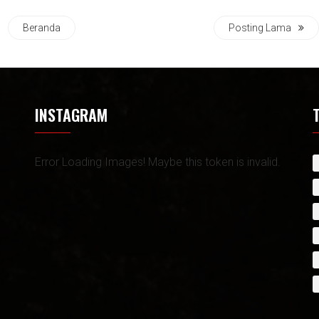
Beranda
Posting Lama
INSTAGRAM
Error Loading Images! Maybe this token is invalid.