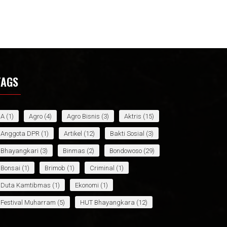
TAGS
A
(1)
Agro
(4)
Agro Bisnis
(3)
Aktris
(15)
Anggota DPR
(1)
Artikel
(12)
Bakti Sosial
(3)
Bhayangkari
(3)
Binmas
(2)
Bondowoso
(29)
Bonsai
(1)
Brimob
(1)
Criminal
(1)
Duta Kamtibmas
(1)
Ekonomi
(1)
Festival Muharram
(5)
HUT Bhayangkara
(12)
HUT Bhyangkara
(1)
Infotaiment
(9)