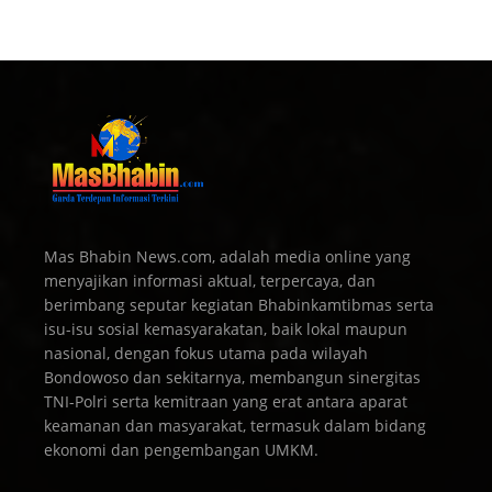
Mas Bhabin News.com, adalah media online yang
menyajikan informasi aktual, terpercaya, dan
berimbang seputar kegiatan Bhabinkamtibmas serta
isu-isu sosial kemasyarakatan, baik lokal maupun
nasional, dengan fokus utama pada wilayah
Bondowoso dan sekitarnya, membangun sinergitas
TNI-Polri serta kemitraan yang erat antara aparat
keamanan dan masyarakat, termasuk dalam bidang
ekonomi dan pengembangan UMKM.