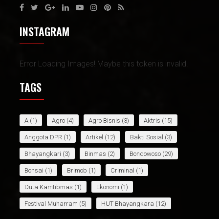
INSTAGRAM
Error Loading Images! Maybe this token is invalid.
TAGS
A
(1)
Agro
(4)
Agro Bisnis
(3)
Aktris
(15)
Anggota DPR
(1)
Artikel
(12)
Bakti Sosial
(3)
Bhayangkari
(3)
Binmas
(2)
Bondowoso
(29)
Bonsai
(1)
Brimob
(1)
Criminal
(1)
Duta Kamtibmas
(1)
Ekonomi
(1)
Festival Muharram
(5)
HUT Bhayangkara
(12)