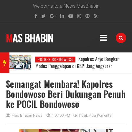
Welcome to a
News MasBhabin
MAS BHABIN
Kapolres Aryo Bongkar
POLRES BONDOWOSO
BRE
Modus Penggelapan di KSP, Uang Angsuran
Nasabah Raib Ratusan Juta Rupiah
Semangat Membara! Kapolres
AKIN
Bondowoso Beri Dukungan Penuh
ke POCIL Bondowoso
G
Mas Bhabin News
1:07:00 PM
Tidak Ada Komentar
NEW