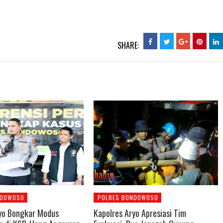
SHARE:
NDOWOSO
POLRES BONDOWOSO
yo Bongkar Modus
Kapolres Aryo Apresiasi Tim