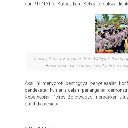
dan PTPN XII di Kalisat, Ijen. Ketiga terdakwa di
Usai unjuk rasa, Kompol R. Heru Wahyudi, Kabag O
Bondowoso dan instansi terkait untuk men
Aksi ini menyoroti pentingnya penyelesaian konf
pendekatan humanis dalam penanganan demonstra
Keberhasilan Polres Bondowoso meredakan situa
patut diapresiasi.