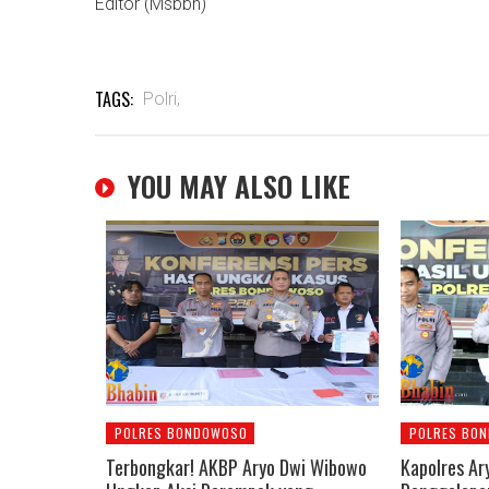
Editor (Msbbn)
TAGS:
Polri,
YOU MAY ALSO LIKE
POLRES BONDOWOSO
POLRES BO
Terbongkar! AKBP Aryo Dwi Wibowo
Kapolres Ar