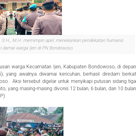
, S.H., M.H. memimpin apel, menekankan pendekatan humanis
 damai warga Ijen di PN Bondowoso.
atusan warga Kecamatan Ijen, Kabupaten Bondowoso, di depan
, yang awalnya diwarnai kericuhan, berhasil diredam berkat
o. Aksi tersebut digelar untuk menyikapi putusan sidang tiga
nto, yang masing-masing divonis 12 bulan, 6 bulan, dan 10 bulan
P).