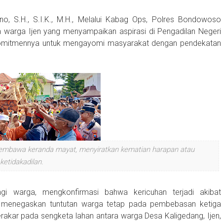
 S.H., S.I.K., M.H., Melalui Kabag Ops, Polres Bondowoso
 warga Ijen yang menyampaikan aspirasi di Pengadilan Negeri
mitmennya untuk mengayomi masyarakat dengan pendekatan
membawa keranda mayat, menyiratkan kematian harapan atau
ketidakadilan.
i warga, mengkonfirmasi bahwa kericuhan terjadi akibat
Ia menegaskan tuntutan warga tetap pada pembebasan ketiga
erakar pada sengketa lahan antara warga Desa Kaligedang, Ijen,