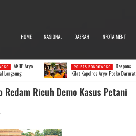
HOME
NASIONAL
DAERAH
INFOTAIMENT
AKBP Aryo
Respons
WOSO
POLRES BONDOWOSO
al Langsung
Kilat Kapolres Aryo: Posko Darurat
 Gunung Piramid di
Dibentuk, Pencarian Pendaki Hilan
Dipercepat
o Redam Ricuh Demo Kasus Petani
r