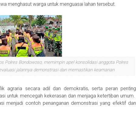
dakwa menghasut warga untuk menguasai lahan tersebut.
ps Polres Bondowoso, memimpin apel konsolidasi anggota Polres
gevaluasi jalannya demonstrasi dan memastikan keamanan
lik agraria secara adil dan demokratis, serta peran penting
si untuk mencegah kekerasan dan menjaga ketertiban umum.
si menjadi contoh penanganan demonstrasi yang efektif dan