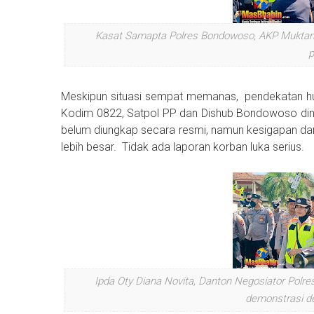
Kasat Samapta Polres Bondowoso, AKP Muktam
p
Meskipun situasi sempat memanas, pendekatan hum
Kodim 0822, Satpol PP dan Dishub Bondowoso dinil
belum diungkap secara resmi, namun kesigapan da
lebih besar. Tidak ada laporan korban luka serius.
Ipda Oty Diana Novita, Danton Negosiator Pol
demonstrasi d