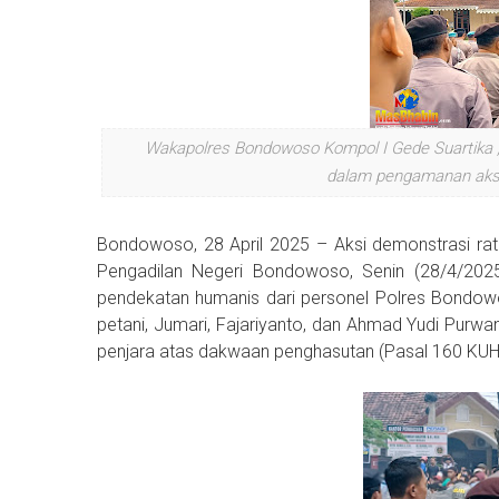
Wakapolres Bondowoso Kompol I Gede Suartika 
dalam pengamanan aksi
Bondowoso, 28 April 2025 – Aksi demonstrasi r
Pengadilan Negeri Bondowoso, Senin (28/4/2025)
pendekatan humanis dari personel Polres Bondowos
petani, Jumari, Fajariyanto, dan Ahmad Yudi Purwa
penjara atas dakwaan penghasutan (Pasal 160 KUH