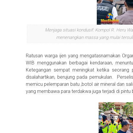
Menjaga situasi kondusif: Kompol R. Heru Wa
menenangkan massa yang mulai tersulu
Ratusan warga ijen yang mengatasnamakan Organi
WIB menggunakan berbagai kendaraan, menuntu
Ketegangan sempat meningkat ketika seorang p
disalahartikan, berujung pada pemukulan. Perseli
memicu pelemparan batu ,botol air mineral dan s
yang membawa para terdakwa juga terjadi di pint