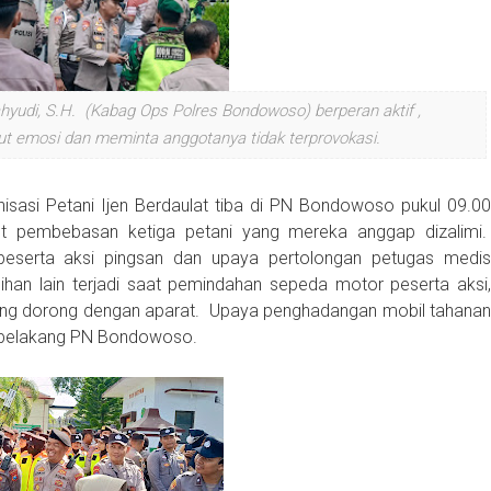
hyudi, S.H. (Kabag Ops Polres Bondowoso) berperan aktif ,
t emosi dan meminta anggotanya tidak terprovokasi.
sasi Petani Ijen Berdaulat tiba di PN Bondowoso pukul 09.00
t pembebasan ketiga petani yang mereka anggap dizalimi.
eserta aksi pingsan dan upaya pertolongan petugas medis
sihan lain terjadi saat pemindahan sepeda motor peserta aksi,
aling dorong dengan aparat. Upaya penghadangan mobil tahanan
u belakang PN Bondowoso.