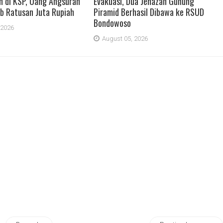
 di KSP, Uang Angsuran
Evakuasi, Dua Jenazah Gunung
b Ratusan Juta Rupiah
Piramid Berhasil Dibawa ke RSUD
Bondowoso
 2026
August 05, 2026