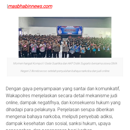
|
masbhabinnews.com
Momen hangat Kompol I Gede Suartika dan AKP Didik Sugiarto bersama siswa SMA
Negeri 2 Bondowoso setelah penyuluhan bahaya narkoba dan judi online.
Dengan gaya penyampaian yang santai dan komunikatif,
Wakapolres menjelaskan secara detail mekanisme judi
online, dampak negatifnya, dan konsekuensi hukum yang
dihadapi para pelakunya. Penjelasan serupa diberikan
mengenai bahaya narkoba, meliputi penyebab adiksi,
dampak kesehatan dan sosial, sanksi hukum, upaya