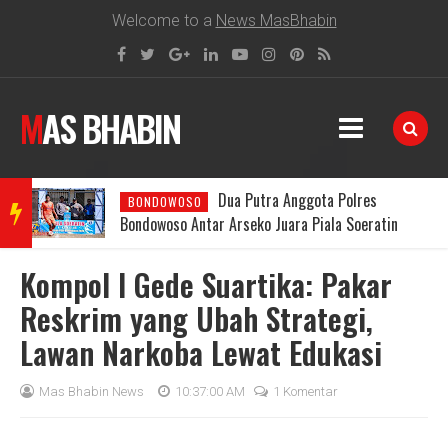
Welcome to a
News MasBhabin
MAS BHABIN
Dua Putra Anggota Polres
BONDOWOSO
BRE
Bondowoso Antar Arseko Juara Piala Soeratin
U15
Kompol I Gede Suartika: Pakar
AKIN
Reskrim yang Ubah Strategi,
Lawan Narkoba Lewat Edukasi
G
Mas Bhabin News
10:37:00 AM
1 Komentar
NEW