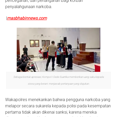
pencegahan, dan penanganan bagi korban
penyalahgunaan narkoba.
|
masbhabinnews.com
Sebagai bentuk apresiasi, Kompol I Gede Suartika memberikan uang saku kepada
siswa yang berani menjawab pertanyaan yang diajukan.
Wakapolres menekankan bahwa pengguna narkoba yang
melapor secara sukarela kepada polisi pada kesempatan
pertama tidak akan dikenai sanksi, karena mereka