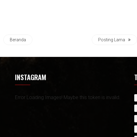
Beranda
Posting Lama
INSTAGRAM
Error Loading Images! Maybe this token is invalid.