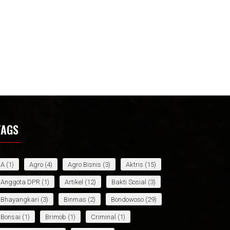
TAGS
A
(1)
Agro
(4)
Agro Bisnis
(3)
Aktris
(15)
Anggota DPR
(1)
Artikel
(12)
Bakti Sosial
(3)
Bhayangkari
(3)
Binmas
(2)
Bondowoso
(29)
Bonsai
(1)
Brimob
(1)
Criminal
(1)