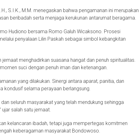
H., S.I.K., M.M. menegaskan bahwa pengamanan ini merupakan
asan beribadah serta menjaga kerukunan antarumat beragama.
 Romo Hudiono bersama Romo Galuh Wicaksono. Prosesi
melalui penyalaan Lilin Paskah sebagai simbol kebangkitan
ruh jemaat menghadirkan suasana hangat dan penuh spiritualitas.
ti momen suci dengan penuh iman dan ketenangan.
nan yang dilakukan. Sinergi antara aparat, panitia, dan
ana kondusif selama perayaan berlangsung.
, dan seluruh masyarakat yang telah mendukung sehingga
ujar salah satu jemaat.
kan kelancaran ibadah, tetapi juga mempertegas komitmen
i tengah keberagaman masyarakat Bondowoso.