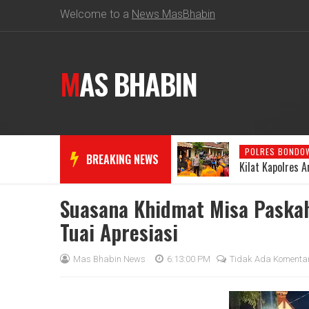
Welcome to a
News MasBhabin
MAS BHABIN
Respons
POLRES BONDOWOSO
POLRES BONDO
BREAKING NEWS
Kilat Kapolres Aryo: Posko Darurat
Aryo Apresiasi 
Dibentuk, Pencarian Pendaki Hilang
Desa Cindogo
Dipercepat
Suasana Khidmat Misa Paska
Tuai Apresiasi
Mas Bhabin News
6:13:00 PM
Tidak Ada Komenta