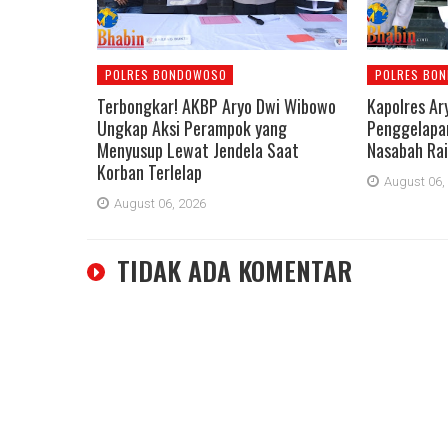
POLRES BONDOWOSO
POLRES BO
Terbongkar! AKBP Aryo Dwi Wibowo
Kapolres Ar
Ungkap Aksi Perampok yang
Penggelapan
Menyusup Lewat Jendela Saat
Nasabah Rai
Korban Terlelap
August 06,
August 06, 2026
TIDAK ADA KOMENTAR