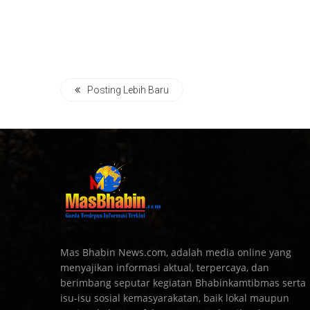
Posting Lebih Baru
Mas Bhabin News.com, adalah media online yang
menyajikan informasi aktual, terpercaya, dan
berimbang seputar kegiatan Bhabinkamtibmas serta
isu-isu sosial kemasyarakatan, baik lokal maupun