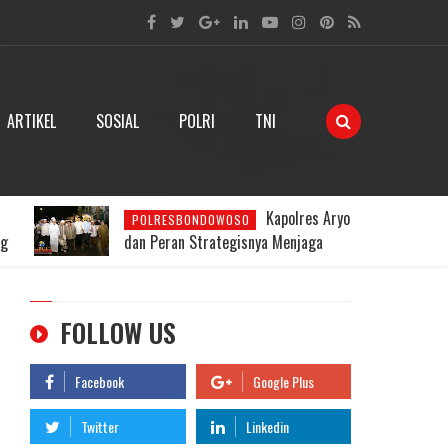
ARTIKEL
SOSIAL
POLRI
TNI
ryo
Dari Desa
POLRES BONDOWOSO
Besuk Menguatkan Pangan Nasional,
go
Kapolres Aryo Apresiasi Gerakan
Polsek Klabang
FOLLOW US