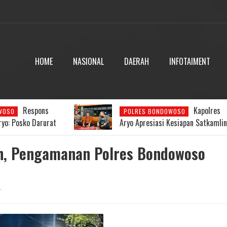
HOME
NASIONAL
DAERAH
INFOTAIMENT
Kapolres
Kapolres A
WOSO
POLRESBONDOWOSO
Kesiapan Satkamling
dan Peran Strategisnya Menjaga
Harmoni Religius di Bumi Ki Rong
h, Pengamanan Polres Bondowoso
r