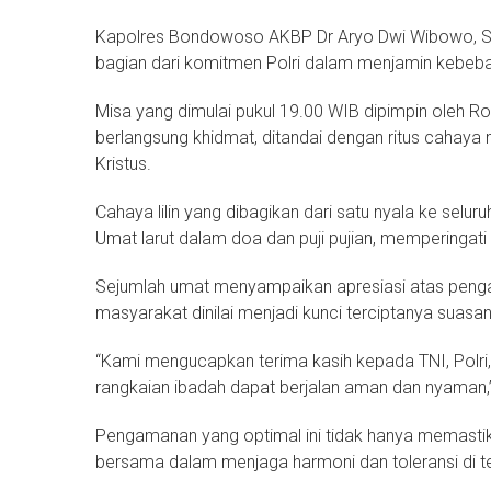
Kapolres Bondowoso AKBP Dr Aryo Dwi Wibowo, S.
bagian dari komitmen Polri dalam menjamin kebeb
Misa yang dimulai pukul 19.00 WIB dipimpin oleh
berlangsung khidmat, ditandai dengan ritus cahaya 
Kristus.
Cahaya lilin yang dibagikan dari satu nyala ke selu
Umat larut dalam doa dan puji pujian, memperinga
Sejumlah umat menyampaikan apresiasi atas pengama
masyarakat dinilai menjadi kunci terciptanya suas
“Kami mengucapkan terima kasih kepada TNI, Polri
rangkaian ibadah dapat berjalan aman dan nyaman,” 
Pengamanan yang optimal ini tidak hanya memasti
bersama dalam menjaga harmoni dan toleransi d